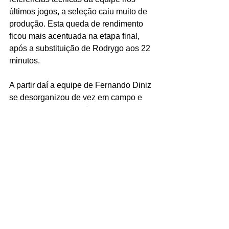
últimos jogos, a seleção caiu muito de 
produção. Esta queda de rendimento 
ficou mais acentuada na etapa final, 
após a substituição de Rodrygo aos 22 
minutos.
A partir daí a equipe de Fernando Diniz 
se desorganizou de vez em campo e 
viu o atacante Luis Díaz aproveitar 
duas jogadas pelo alto (aos 29 e aos 
33 minutos) para virar o marcador em 
favor da equipe da casa, que, até 
então, nunca tinha superado o Brasil 
na história das Eliminatórias Sul-
Americanas.