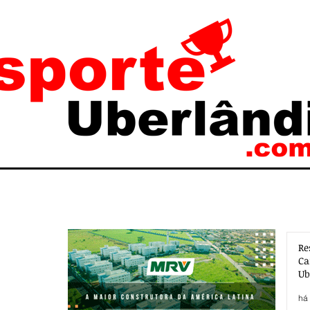
Re
Ca
Ub
Ac
há 