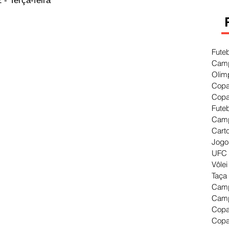
- Terça-feira
Fute
Camp
Olim
Copa
Copa
Fute
Camp
Cart
Jogo
UFC 
Vôlei
Taça
Camp
Camp
Copa
Copa