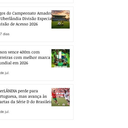
gos do Campeonato Amador
 Uberlândia Divisão Especial e
visão de Acesso 2026
7 dias
ison vence 400m com
rreiras com melhor marca
ndial em 2026
de jul.
erLÂNDIA perde para
rtuguesa, mas avança às
artas da Série D do Brasileiro
de jul.