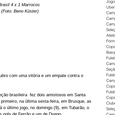
Jogo
Brasil 4 x 1 Marrocos 
Uber
(Foto: Beno Küster)
Camp
Camp
Camp
Seleç
Atlet
Fórm
Copa
Basq
Futeb
Camp
Seçã
Fute
tubro com uma vitória e um empate contra o 
Camp
Copa
Futeb
ção brasileira  fez dois amistosos em Santa 
Copa
primeiro, na última sexta-feira, em Brusque, as 
Clube
 o último jogo, no domingo (9), em Tubarão, o 
Seleç
ês gols de Ferrão e um de Dyego.
Camp