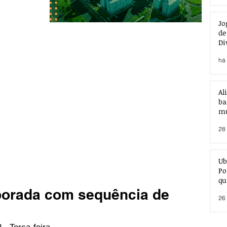
Jo
de
Di
há 
Al
ba
mu
28 
Ub
Po
qu
mporada com sequência de
26 