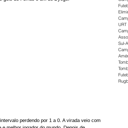
Futeb
Elimi
Camp
URT 
Camp
Asso
Sul-
Camp
Amér
Tomb
Tomb
Futeb
Rugb
 intervalo perdendo por 1 a 0. A virada veio com 
se e melhor jogador do mundo. Depois de 