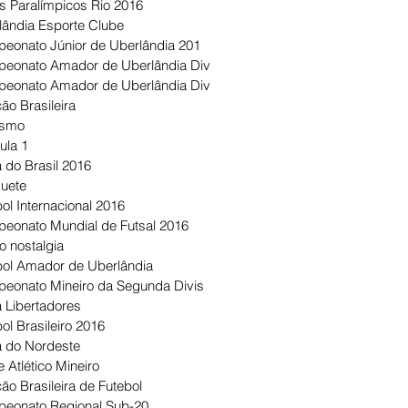
s Paralímpicos Rio 2016
lândia Esporte Clube
eonato Júnior de Uberlândia 201
eonato Amador de Uberlândia Div
eonato Amador de Uberlândia Div
ão Brasileira
ismo
ula 1
 do Brasil 2016
uete
ol Internacional 2016
eonato Mundial de Futsal 2016
o nostalgia
bol Amador de Uberlândia
eonato Mineiro da Segunda Divis
 Libertadores
ol Brasileiro 2016
 do Nordeste
 Atlético Mineiro
ão Brasileira de Futebol
eonato Regional Sub-20