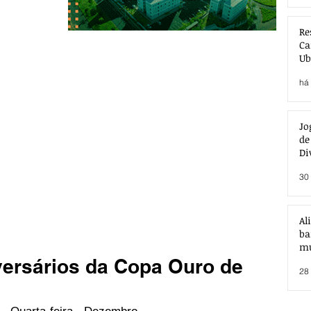
Re
Ca
Ub
Ac
há 
Jo
de
Di
30 
Al
ba
mu
versários da Copa Ouro de
28 