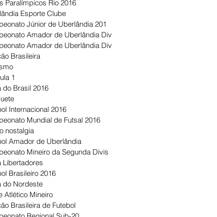
s Paralímpicos Rio 2016
lândia Esporte Clube
eonato Júnior de Uberlândia 201
eonato Amador de Uberlândia Div
eonato Amador de Uberlândia Div
ão Brasileira
ismo
ula 1
 do Brasil 2016
uete
ol Internacional 2016
eonato Mundial de Futsal 2016
o nostalgia
bol Amador de Uberlândia
eonato Mineiro da Segunda Divis
 Libertadores
ol Brasileiro 2016
 do Nordeste
 Atlético Mineiro
ão Brasileira de Futebol
eonato Regional Sub-20