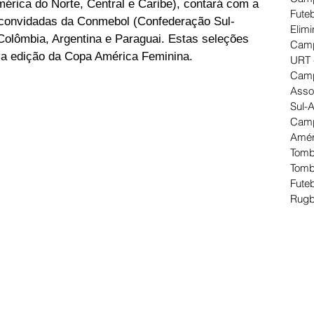
érica do Norte, Central e Caribe), contará com a 
Futeb
s convidadas da Conmebol (Confederação Sul-
Elimi
 Colômbia, Argentina e Paraguai. Estas seleções 
Camp
ima edição da Copa América Feminina.
URT 
Camp
Asso
Sul-
Camp
Amér
Tomb
Tomb
Futeb
Rugb