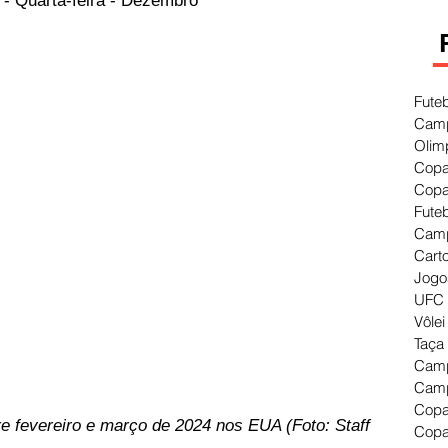
 - Quarta-feira - Dezembro
Fute
Camp
Olim
Copa
Copa
Fute
Camp
Cart
Jogo
UFC 
Vôlei
Taça
Camp
Camp
Copa
e fevereiro e março de 2024 nos EUA (Foto: Staff 
Copa