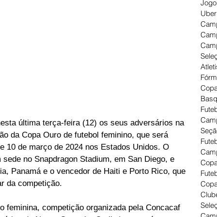
Jogo
Uber
Camp
Camp
Camp
Seleç
Atlet
Fórm
Copa
Basq
Futeb
Camp
esta última terça-feira (12) os seus adversários na 
Seçã
ção da Copa Ouro de futebol feminino, que será 
Fute
o e 10 de março de 2024 nos Estados Unidos. O 
Camp
em sede no Snapdragon Stadium, em San Diego, e 
Copa
, Panamá e o vencedor de Haiti e Porto Rico, que 
Futeb
ar da competição.
Copa
Clube
Seleç
o feminina, competição organizada pela Concacaf 
Camp