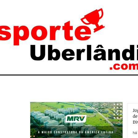
Jo
de
Di
há 