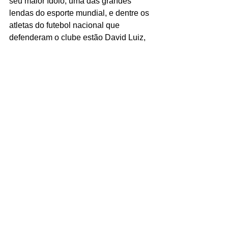
seu maior ídolo, uma das grandes 
lendas do esporte mundial, e dentre os 
atletas do futebol nacional que 
defenderam o clube estão David Luiz, 
Mozer, Jonas, Ederson e Júlio Cesar. 
Para a nova temporada, o Benfica terá 
em seu plantel os brasileiros Morato, 
João Victor, David Neres e sua mais 
recente contratação, o atacante Arthur 
Cabral.