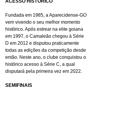
ACESSO HISTÓRICO
Fundada em 1985, a Aparecidense-GO 
vem vivendo o seu melhor momento 
histórico. Após estrear na elite goiana 
em 1997, o Camaleão chegou à Série 
D em 2012 e disputou praticamente 
todas as edições da competição desde 
então. Neste ano, o clube conquistou o 
histórico acesso à Série C, a qual 
disputará pela primeira vez em 2022.
SEMIFINAIS
Classificada às semifinais da Série D 
de 2021, a Aparecidense-GO ainda 
aguarda o seu adversário nas 
semifinais do Campeonato Brasileiro – 
Série D. Por chaveamento definido 