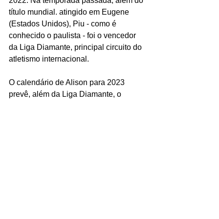
2022. Na temporada passada, além do 
título mundial. atingido em Eugene 
(Estados Unidos), Piu - como é 
conhecido o paulista - foi o vencedor 
da Liga Diamante, principal circuito do 
atletismo internacional.
O calendário de Alison para 2023 
prevê, além da Liga Diamante, o 
Mundial de Budapeste (Hungria), entre 
19 a 27 de agosto, e os Jogos Pan-
Americanos de Santiago (Chile), de 20 
de outubro a 5 de novembro. No ano 
que vem, o barreirista é um dos 
favoritos a medalha na Olimpíada de 
Paris (França).