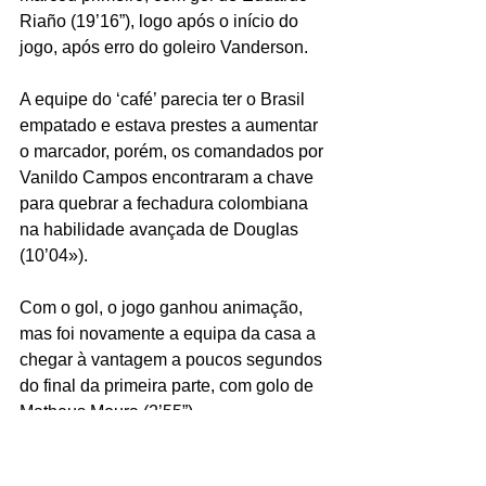
Riaño (19’16”), logo após o início do 
jogo, após erro do goleiro Vanderson.
A equipe do ‘café’ parecia ter o Brasil 
empatado e estava prestes a aumentar 
o marcador, porém, os comandados por 
Vanildo Campos encontraram a chave 
para quebrar a fechadura colombiana 
na habilidade avançada de Douglas 
(10’04»).
Com o gol, o jogo ganhou animação, 
mas foi novamente a equipa da casa a 
chegar à vantagem a poucos segundos 
do final da primeira parte, com golo de 
Matheus Moura (2’55”).
La 
Verdeamarelha
 estabeleceu o 