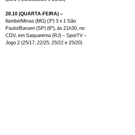
28.10 (QUARTA-FEIRA) –
Itambé/Minas (MG) (3º) 3 x 1 São 
Paulo/Barueri (SP) (6º), às 21h30, no 
CDV, em Saquarema (RJ) – SporTV – 
Jogo 2 (25/17, 22/25, 25/22 e 25/20)
29.10 (QUINTA-FEIRA) –
 Dentil/Praia 
Clube (MG) (1º) x Curitiba Vôlei (8º), às 
19h, no CDV, em Saquarema (RJ) – 
SporTV – Jogo 3  
29.10 (QUINTA-FEIRA) –
 Sesi Vôlei 
Bauru (4º) x Osasco São Cristóvão 
Saúde (SP) (5º), às 21h30, no CDV, em 
Saquarema (RJ) – SporTV - Jogo 4
SEMIFINAIS 