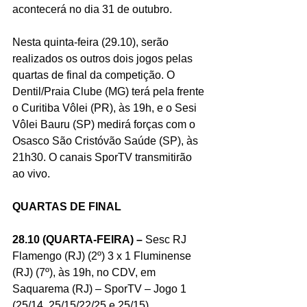
acontecerá no dia 31 de outubro.
Nesta quinta-feira (29.10), serão 
realizados os outros dois jogos pelas 
quartas de final da competição. O 
Dentil/Praia Clube (MG) terá pela frente 
o Curitiba Vôlei (PR), às 19h, e o Sesi 
Vôlei Bauru (SP) medirá forças com o 
Osasco São Cristóvão Saúde (SP), às 
21h30. O canais SporTV transmitirão 
ao vivo.
QUARTAS DE FINAL 
28.10 (QUARTA-FEIRA) –
 Sesc RJ 
Flamengo (RJ) (2º) 3 x 1 Fluminense 
(RJ) (7º), às 19h, no CDV, em 
Saquarema (RJ) – SporTV – Jogo 1 
(25/14, 25/15/22/25 e 25/15)