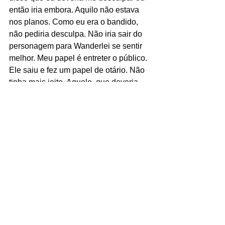
então iria embora. Aquilo não estava 
nos planos. Como eu era o bandido, 
não pediria desculpa. Não iria sair do 
personagem para Wanderlei se sentir 
melhor. Meu papel é entreter o público. 
Ele saiu e fez um papel de otário. Não 
tinha mais jeito. Aquele, que deveria 
ser o herói, se transformou no vilão. O 
outro, que deveria ser o vilão, virou 
herói. Fomos para uma sala e falei que, 
se ele me intimidasse ou perseguisse, 
isso me tornaria simpático. Eu não 
queria que gostassem de mim, mas ele 
quis. Anderson entendeu o que 
aconteceu e me deixou vender os 
ingressos. Wanderlei, simplesmente, 
não entendia. Ele era muito teimoso e 
levou, legitimamente, para o lado 