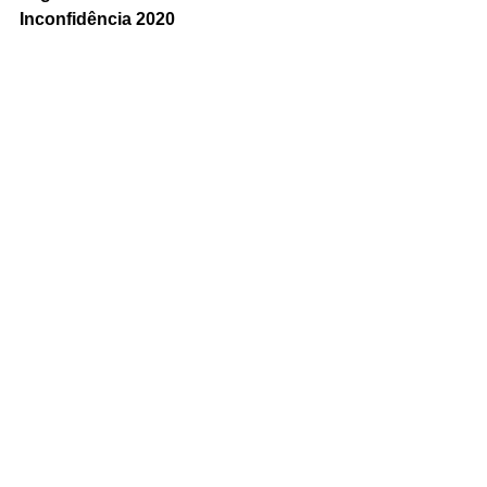
Inconfidência 2020
Quarta,5 de agosto de 2020
Cruzeiro x Uberlândia - 19h - Estádio 
Mineirão - Belo Horizonte-MG
Tags:
Jogos Semifinais Final