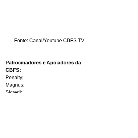
Fonte: Canal/Youtube CBFS TV
Patrocinadores e Apoiadores da 
CBFS:
Penalty;
Magnus;
Sicredi;
Travel Ace Assistance;
Globo;
SPORTV;
Globoesporte.com;
Secretaria especial do Esporte - 
Ministério da Cidadania.