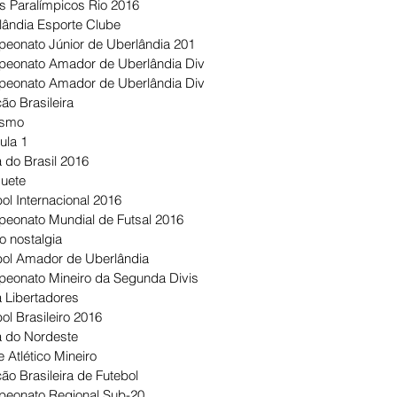
s Paralímpicos Rio 2016
lândia Esporte Clube
eonato Júnior de Uberlândia 201
eonato Amador de Uberlândia Div
eonato Amador de Uberlândia Div
ão Brasileira
ismo
ula 1
 do Brasil 2016
uete
ol Internacional 2016
eonato Mundial de Futsal 2016
o nostalgia
bol Amador de Uberlândia
eonato Mineiro da Segunda Divis
 Libertadores
ol Brasileiro 2016
 do Nordeste
 Atlético Mineiro
ão Brasileira de Futebol
eonato Regional Sub-20