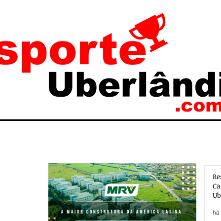
Re
Ca
Ub
Ac
há 