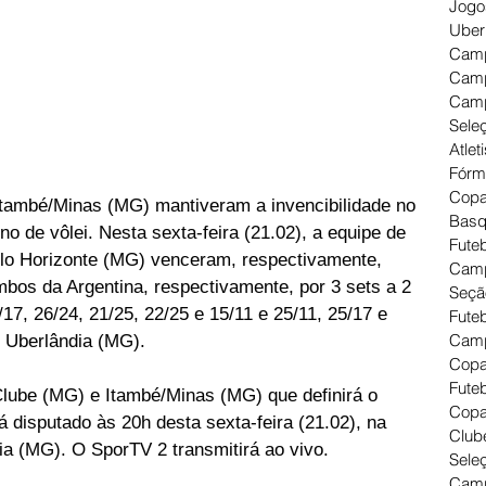
Jogo
Uber
Camp
Camp
Camp
Seleç
Atlet
Fórm
Copa
Itambé/Minas (MG) mantiveram a invencibilidade no 
Basq
o de vôlei. Nesta sexta-feira (21.02), a equipe de 
Futeb
elo Horizonte (MG) venceram, respectivamente, 
Camp
bos da Argentina, respectivamente, por 3 sets a 2 
Seçã
17, 26/24, 21/25, 22/25 e 15/11 e 25/11, 25/17 e 
Fute
Camp
 Uberlândia (MG).
Copa
Futeb
 Clube (MG) e Itambé/Minas (MG) que definirá o 
Copa
disputado às 20h desta sexta-feira (21.02), na 
Clube
a (MG). O SporTV 2 transmitirá ao vivo.
Seleç
Camp