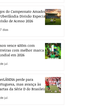
gos do Campeonato Amador
 Uberlândia Divisão Especial e
visão de Acesso 2026
7 dias
ison vence 400m com
rreiras com melhor marca
ndial em 2026
de jul.
erLÂNDIA perde para
rtuguesa, mas avança às
artas da Série D do Brasileiro
de jul.