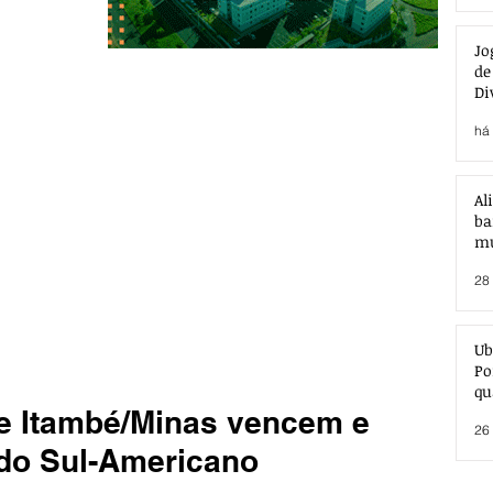
Jo
de
Di
há 
Al
ba
mu
28 
Ub
Po
qu
 e Itambé/Minas vencem e
26 
 do Sul-Americano