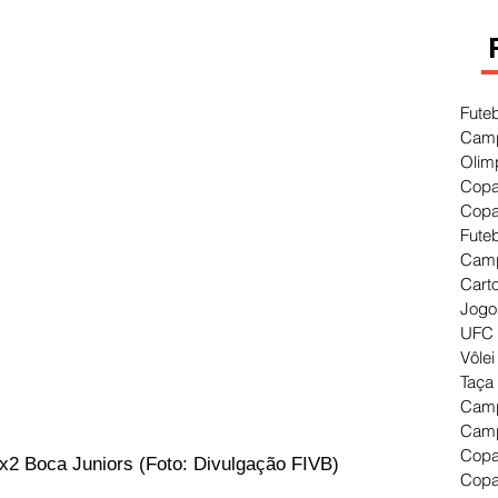
Fute
Camp
Olim
Copa
Copa
Fute
Camp
Cart
Jogo
UFC 
Vôlei
Taça
Camp
Camp
Copa
3x2 Boca Juniors (Foto: Divulgação FIVB)
Copa