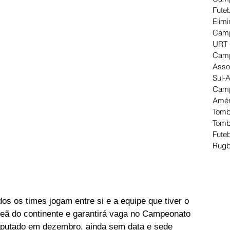
Futeb
Elimi
Camp
URT 
Camp
Asso
Sul-
Camp
Amér
Tomb
Tomb
Futeb
Rugb
s os times jogam entre si e a equipe que tiver o 
eã do continente e garantirá vaga no Campeonato 
isputado em dezembro, ainda sem data e sede 