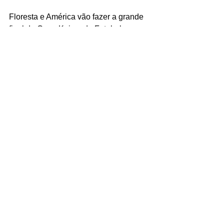
Floresta e América vão fazer a grande 
final da Copa Kaiser de Futebol 
Amador de Uberlândia Divisão 
Especial 2019.
Fonte: 
http://www.lufamador.com.br
Tags:
Resultados