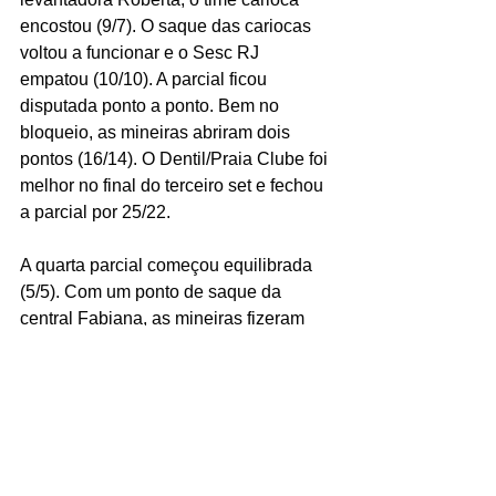
encostou (9/7). O saque das cariocas 
voltou a funcionar e o Sesc RJ 
empatou (10/10). A parcial ficou 
disputada ponto a ponto. Bem no 
bloqueio, as mineiras abriram dois 
pontos (16/14). O Dentil/Praia Clube foi 
melhor no final do terceiro set e fechou 
a parcial por 25/22.
A quarta parcial começou equilibrada 
(5/5). Com um ponto de saque da 
central Fabiana, as mineiras fizeram 
6/5. Bem no bloqueio, o Sesc RJ 
assumiu a liderança no marcador (9/8). 
A parcial ficou disputada ponto a ponto. 
Com um ponto de bloqueio, as 
cariocas abriram dois pontos (13/11) e 
o treinador Paulo Coco pediu tempo. O 