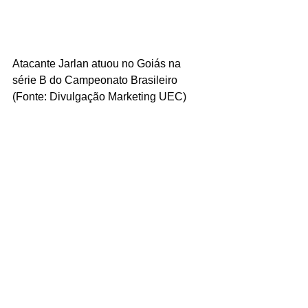
Atacante Jarlan atuou no Goiás na 
série B do Campeonato Brasileiro 
(Fonte: Divulgação Marketing UEC)
#PraCimaDelesVerdão
#Verdão2018
#Reforço
#MineiroSicoob2018
#CopaDoBrasil
#SérieD
#UberlândiaEsporte
#UEC
Fonte: Marketing UEC
Tags:
Uberlândia
Uberlândia Esporte Clube