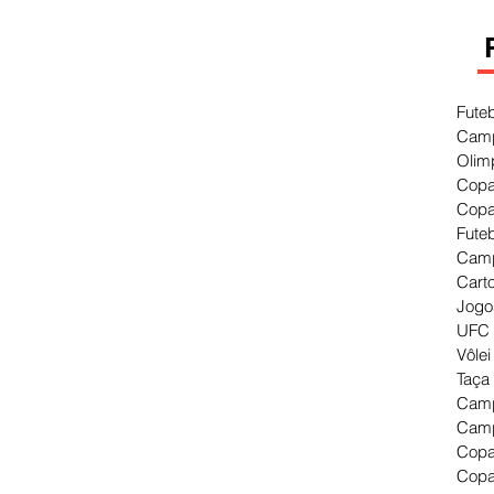
Fute
Camp
Olim
Copa
Copa
Fute
Camp
Cart
Jogo
UFC 
Vôlei
Taça
Camp
Camp
Copa
Copa