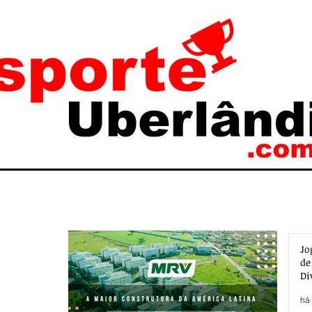
Jo
de
Di
há