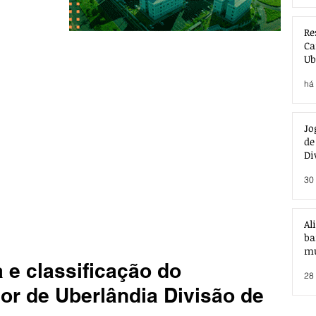
Re
Ca
Ub
Ac
há 
Jo
de
Di
30 
Al
ba
mu
 e classificação do
28 
 de Uberlândia Divisão de