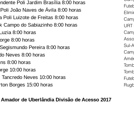
ndente Poli Jardim Brasília 8:00 horas
Futeb
Poli João Naves de Ávila 8:00 horas
Elimi
Poli Luizote de Freitas 8:00 horas
Camp
k Campo do Sabiazinho 8:00 horas
URT 
Camp
Luzia 8:00 horas
Asso
Jorge 8:00 horas
Sul-
 Segismundo Pereira 8:00 horas
Camp
edo Neves 8:00 horas
Amér
ins 8:00 horas
Tomb
orge 10:00 horas
Tomb
i Tancredo Neves 10:00 horas
Futeb
rton Borges 15:00 horas
Rugb
 Amador de Uberlândia Divisão de Acesso 2017