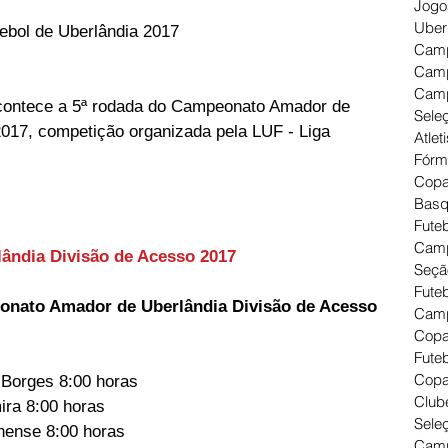
Jogo
Uber
ebol de Uberlândia 2017
Camp
Camp
Camp
contece a 5ª rodada do Campeonato Amador de 
Seleç
017, competição organizada pela LUF - Liga 
Atlet
Fórm
Copa
Basq
Futeb
Camp
ndia Divisão de Acesso 2017
Seçã
Fute
onato Amador de Uberlândia Divisão de Acesso 
Camp
Copa
Futeb
Copa
 Borges 8:00 horas
Clube
ira 8:00 horas
Seleç
nense 8:00 horas
Camp