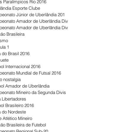
s Paralímpicos Rio 2016
lândia Esporte Clube
eonato Júnior de Uberlândia 201
eonato Amador de Uberlândia Div
eonato Amador de Uberlândia Div
ão Brasileira
ismo
ula 1
 do Brasil 2016
uete
ol Internacional 2016
eonato Mundial de Futsal 2016
o nostalgia
bol Amador de Uberlândia
eonato Mineiro da Segunda Divis
 Libertadores
ol Brasileiro 2016
 do Nordeste
 Atlético Mineiro
ão Brasileira de Futebol
eonato Regional Sub-20