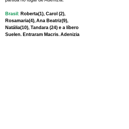
Brasil:
 Roberta(1), Carol (2), 
Rosamaria(4), Ana Beatriz(9), 
Natália(10), Tandara (24) e a líbero 
Suelen. Entraram Macris, Adenizia 
(7), Amanda, Monique(1) e Drussyla 
(11).
Fonte: http://www.melhordovolei.com.br/
Tags:
Brasil
Vôlei