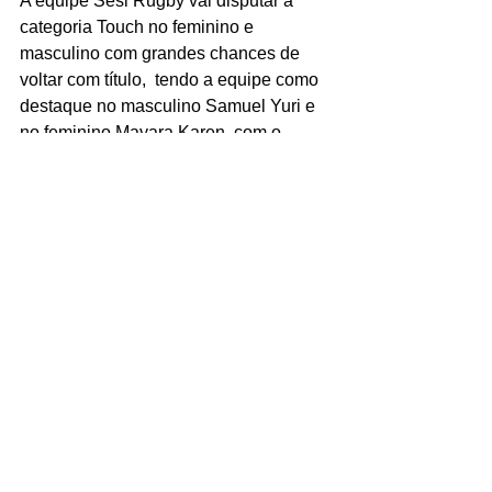
A equipe Sesi Rugby vai disputar a 
categoria Touch no feminino e 
masculino com grandes chances de 
voltar com título,  tendo a equipe como 
destaque no masculino Samuel Yuri e 
no feminino Mayara Karen, com o 
técnico José Braga Neto fazendo um 
grande trabalho no comando da equipe.
Equipe do Sesi Rugby (Foto: Crédito 
José Braga Neto)
Tags: