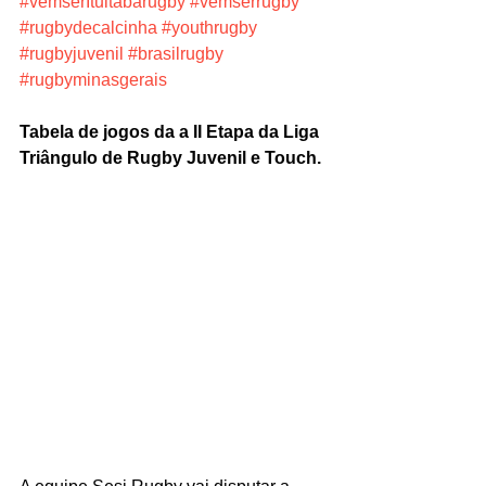
#vemserItuitabarugby
#vemserrugby
#rugbydecalcinha
#youthrugby
#rugbyjuvenil
#brasilrugby
#rugbyminasgerais
Tabela de jogos da a II Etapa da Liga 
Triângulo de Rugby Juvenil e Touch.