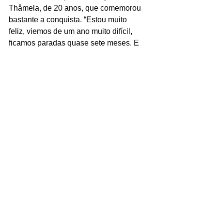
Thâmela, de 20 anos, que comemorou 
bastante a conquista. “Estou muito 
feliz, viemos de um ano muito difícil, 
ficamos paradas quase sete meses. E 
poder voltar a competir, fazer o que 
amamos, é sensacional. E estou 
começando ainda no cenário nacional, 
uma equipe nova, ainda em 
construção. Eu sempre me inspirei 
muito na Carol Solberg e na Talita, 
então vencer esse jogo é um sonho, 
estou bastante feliz”, disse Thâmela. A 
experiente Elize Maia volta ao pódio 
depois de três anos, e conquistou a 
primeira medalha depois do 
nascimento da filha Antônia, de um ano 
e quatro meses. A capixaba falou sobre 
a importância do bronze no momento 